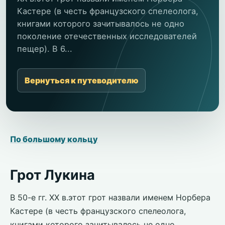
Кастере (в честь французского спелеолога,
книгами которого зачитывалось не одно
поколение отечественных исследователей
пещер). В 6...
Вернуться к путеводителю
По большому кольцу
Грот Лукина
В 50-е гг. ХХ в.этот грот назвали именем Норбера
Кастере (в честь французского спелеолога,
книгами которого зачитывалось не одно