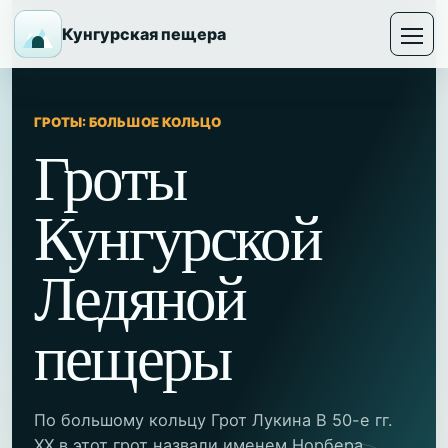
Кунгурская пещера
ГРОТЫ: БОЛЬШОЕ КОЛЬЦО
Гроты
Кунгурской
Ледяной
пещеры
По большому кольцу Грот Лукина В 50-е гг.
ХХ в.этот грот назвали именем Норбера