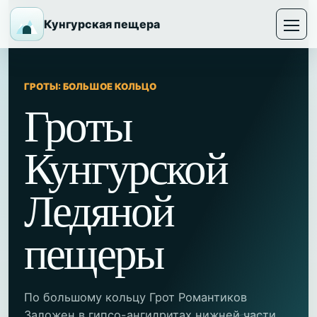
Кунгурская пещера
ГРОТЫ: БОЛЬШОЕ КОЛЬЦО
Гроты
Кунгурской
Ледяной
пещеры
По большому кольцу Грот Романтиков
Заложен в гипсо-ангидритах нижней части