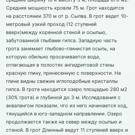
Средняя мощность кровли 75 м. Грот находится
на расстоянии 370 м от р. Сылва. В грот ведет 10-
метровый узкий проход (12 ступеней
вверх)между коренной стеной и осыпью,
забутованной глыбами гипса. Западную часть
грота занимает глыбово-глинистая осыпь, на
которую обильно просачивается вода,
отлагающая в полостях ангидритовой стены
красную глину, принесенную с поверхности. На
глине видны свежие иглоподобные кристаллы
гипса. В гроте находится озеро площадью 280 м2
(30% грота) и глубиной до 3 м. Исследования с
аквалангом показали, что из него начинается ход,
тянущийся в юго-западном направлении. Озеро
продолжается также на север между осыпью и
стеной. В грот Длинный ведут 11 ступеней вверх и