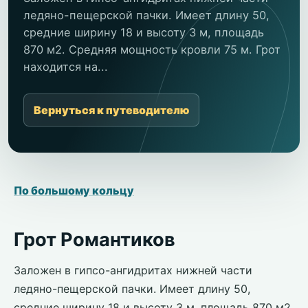
ледяно-пещерской пачки. Имеет длину 50,
средние ширину 18 и высоту 3 м, площадь
870 м2. Средняя мощность кровли 75 м. Грот
находится на...
Вернуться к путеводителю
По большому кольцу
Грот Романтиков
Заложен в гипсо-ангидритах нижней части
ледяно-пещерской пачки. Имеет длину 50,
средние ширину 18 и высоту 3 м, площадь 870 м2.