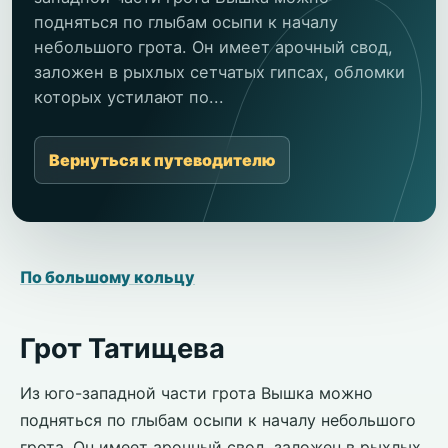
подняться по глыбам осыпи к началу
небольшого грота. Он имеет арочный свод,
заложен в рыхлых сетчатых гипсах, обломки
которых устилают по...
Вернуться к путеводителю
По большому кольцу
Грот Татищева
Из юго-западной части грота Вышка можно
подняться по глыбам осыпи к началу небольшого
грота. Он имеет арочный свод, заложен в рыхлых