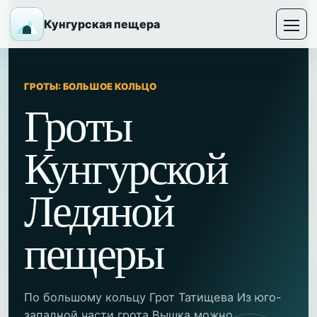
Кунгурская пещера
ГРОТЫ: БОЛЬШОЕ КОЛЬЦО
Гроты
Кунгурской
Ледяной
пещеры
По большому кольцу Грот Татищева Из юго-
западной части грота Вышка можно