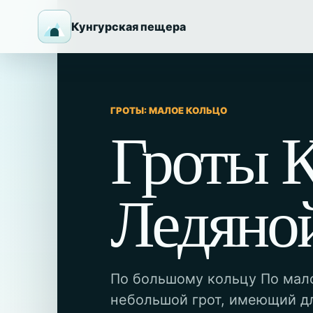
Кунгурская пещера
ГРОТЫ: МАЛОЕ КОЛЬЦО
Гроты 
Ледяно
По большому кольцу По мал
небольшой грот, имеющий дл