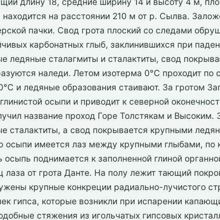
щий длину 18, средние ширину 14 и высоту 4 м, пл
 находится на расстоянии 210 м от р. Сылва. Залож
рской пачки. Свод грота плоский со следами обруш
чивых карбонатных глыб, заклинившихся при падени
е ледяные сталагмиты и сталактиты, свод покрыв
разуются наледи. Летом изотерма 0°С проходит по 
0°С и ледяные образования стаивают. За гротом За
линистой осыпи и приводит к северной оконечности
олучил название проход Горе Толстякам и Высоким.
е сталактиты, а свод покрывается крупными ледя
 осыпи имеется лаз между крупными глыбами, по
ь осыпь поднимается к заполненной глиной органно
 лаза от грота Данте. На полу лежит тающий покро
ружены крупные конкреции радиально-лучистого ст
чек гипса, которые возникли при испарении капающ
одобные стяжения из игольчатых гипсовых криста