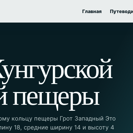
Главная
Путевод
Кунгурской
й пещеры
ому кольцу пещеры Грот Западный Это
ину 18, средние ширину 14 и высоту 4