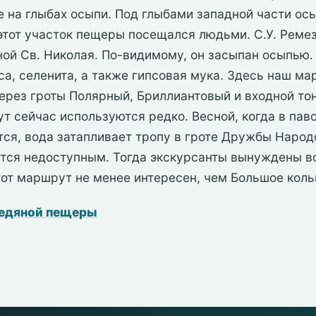
е на глыбах осыпи. Под глыбами западной части ос
этот участок пещеры посещался людьми. С.У. Ремез
оной Св. Николая. По-видимому, он засыпан осыпью
са, селенита, а также гипсовая мука. Здесь наш м
через гроты Полярный, Бриллиантовый и входной то
т сейчас используются редко. Весной, когда в пав
ся, вода затапливает тропу в гроте Дружбы Народ
тся недоступным. Тогда экскурсанты вынуждены в
тот маршрут не менее интересен, чем Большое коль
ледяной пещеры