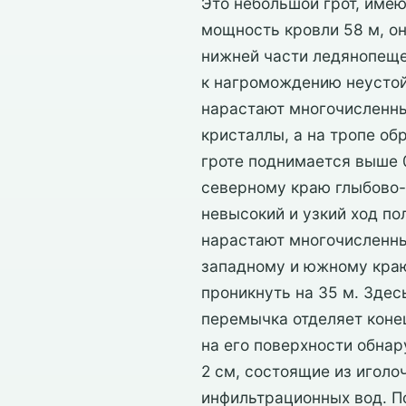
Это небольшой грот, имею
мощность кровли 58 м, он
нижней части ледянопеще
к нагромождению неустой
нарастают многочисленны
кристаллы, а на тропе об
гроте поднимается выше 
северному краю глыбово-г
невысокий и узкий ход п
нарастают многочисленны
западному и южному краю
проникнуть на 35 м. Здес
перемычка отделяет конец
на его поверхности обна
2 см, состоящие из иголо
инфильтрационных вод. П