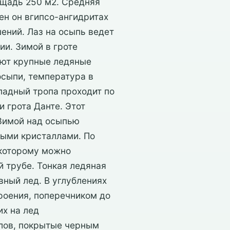
ощадь 250 м2. Средняя
ен он вгипсо-ангидритах
ений. Лаз на осыпь ведет
и. Зимой в гроте
ают крупные ледяные
осыпи, температура в
падный тропа проходит по
 грота Данте. Этот
 Зимой над осыпью
ными кристаллами. По
 которому можно
й трубе. Тонкая ледяная
вный лед. В углублениях
роения, поперечником до
их на лед
ллов, покрытые черным