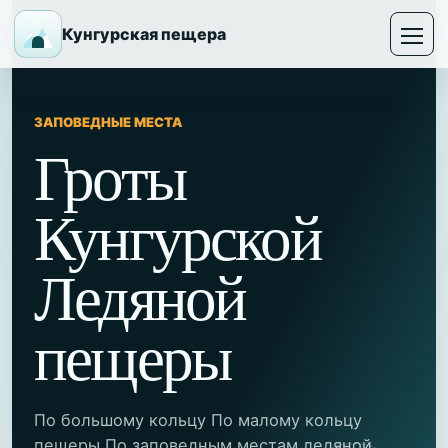
Кунгурская пещера
ЗАПОВЕДНЫЕ МЕСТА
Гроты
Кунгурской
Ледяной
пещеры
По большому кольцу По малому кольцу
пещеры По заповедным местам ледяной