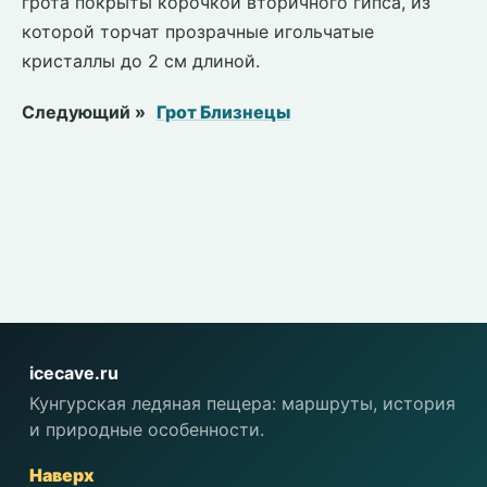
грота покрыты корочкой вторичного гипса, из
которой торчат прозрачные игольчатые
кристаллы до 2 см длиной.
Следующий »
Грот Близнецы
icecave.ru
Кунгурская ледяная пещера: маршруты, история
и природные особенности.
Наверх