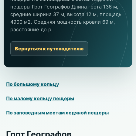
пещеры Грот Географов Длина грота 136 м,
средние ширина 37 м, высота 12 м, площадь
4900 м2. Средняя мощность кровли 69 м,
расстояние до р....
Вернуться к путеводителю
По большому кольцу
По малому кольцу пещеры
По заповедным местам ледяной пещеры
Грот Географов