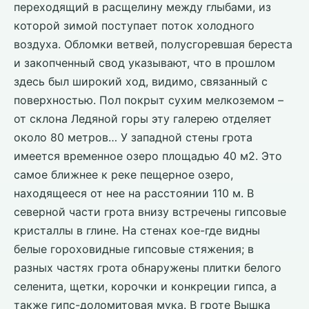
переходящий в расщелину между глыбами, из
которой зимой поступает поток холодного
воздуха. Обломки ветвей, полусгоревшая береста
и закопченный свод указывают, что в прошлом
здесь был широкий ход, видимо, связанный с
поверхностью. Пол покрыт сухим мелкоземом –
от склона Ледяной горы эту галерею отделяет
около 80 метров… У западной стены грота
имеется временное озеро площадью 40 м2. Это
самое ближнее к реке пещерное озеро,
находящееся от нее на расстоянии 110 м. В
северной части грота внизу встречены гипсовые
кристаллы в глине. На стенах кое-где видны
белые гороховидные гипсовые стяжения; в
разных частях грота обнаружены плитки белого
селенита, щетки, корочки и конкреции гипса, а
также гипс-доломитовая мука. В гроте Вышка